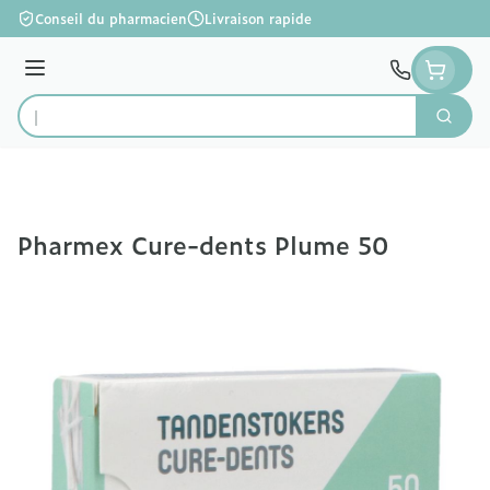
Aller au contenu
Conseil du pharmacien
Livraison rapide
Menu
Cherc
Rechercher
Pharmex Cure-dents Plume 50