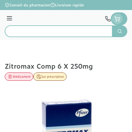
Aller au contenu
Conseil du pharmacien
Livraison rapide
Menu
Cherc
Rechercher
Zitromax Comp 6 X 250mg
Médicament
Sur prescription