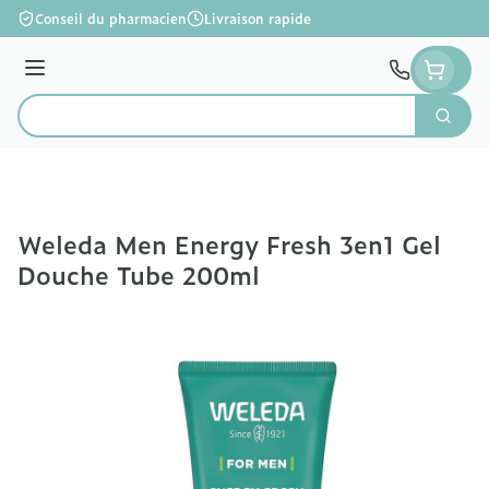
Aller au contenu
Conseil du pharmacien
Livraison rapide
Menu
Cherc
Rechercher
Weleda Men Energy Fresh 3en1 Gel
Douche Tube 200ml