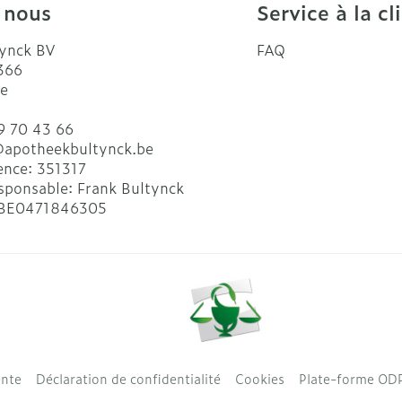
 nous
Service à la cl
ynck BV
FAQ
 366
e
9 70 43 66
@
apotheekbultynck.be
ence:
351317
sponsable:
Frank Bultynck
BE0471846305
ente
Déclaration de confidentialité
Cookies
Plate-forme OD