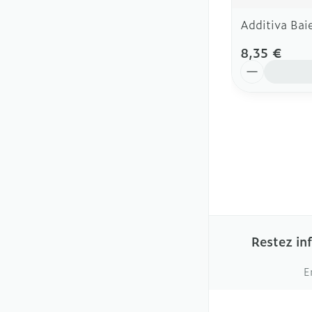
Additiva Bai
8,35 €
Quantité
Restez in
E