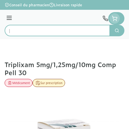
Aller au contenu
Conseil du pharmacien
Livraison rapide
Menu
Cherc
Rechercher
Triplixam 5mg/1,25mg/10mg Comp
Pell 30
Médicament
Sur prescription