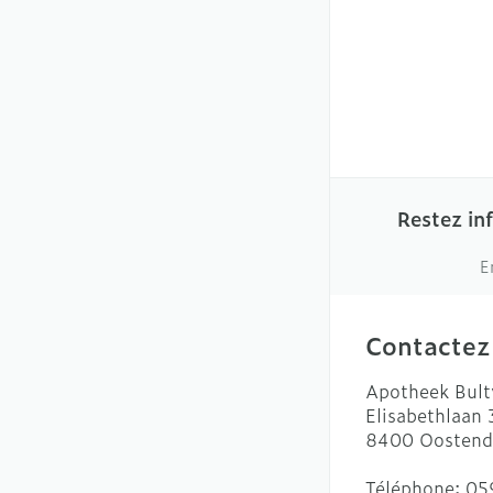
Restez in
E
Contactez
Apotheek Bult
Elisabethlaan
8400
Oostend
Téléphone:
05