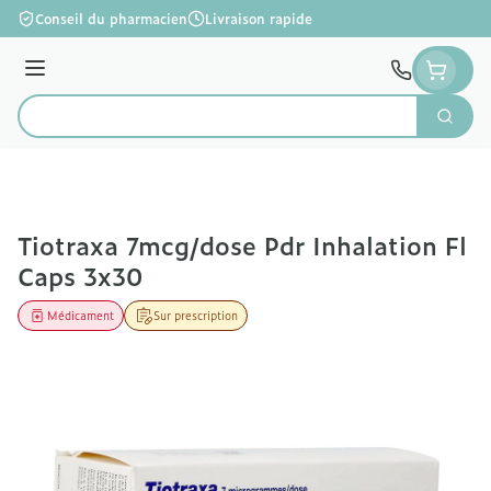
Aller au contenu
Conseil du pharmacien
Livraison rapide
Menu
Cherc
Rechercher
Tiotraxa 7mcg/dose Pdr Inhalation Fl
Caps 3x30
Médicament
Sur prescription