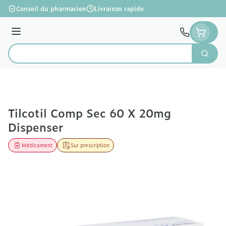
Aller au contenu
Conseil du pharmacien
Livraison rapide
Menu
Cherc
Rechercher
Tilcotil Comp Sec 60 X 20mg
Dispenser
Médicament
Sur prescription