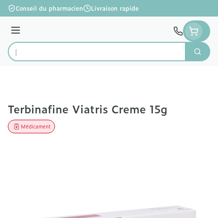
Aller au contenu
Conseil du pharmacien
Livraison rapide
Menu
Cherc
Rechercher
Terbinafine Viatris Creme 15g
Médicament