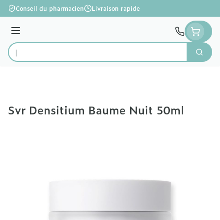
Aller au contenu
Conseil du pharmacien
Livraison rapide
Menu
Cherc
Rechercher
Svr Densitium Baume Nuit 50ml