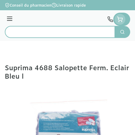
Aller au contenu
Conseil du pharmacien
Livraison rapide
Menu
Cherc
Rechercher
Suprima 4688 Salopette Ferm. Eclair
Bleu l