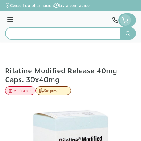
Aller au contenu
Conseil du pharmacien
Livraison rapide
Menu
Cherc
Rechercher
Rilatine Modified Release 40mg
Caps. 30x40mg
Médicament
Sur prescription