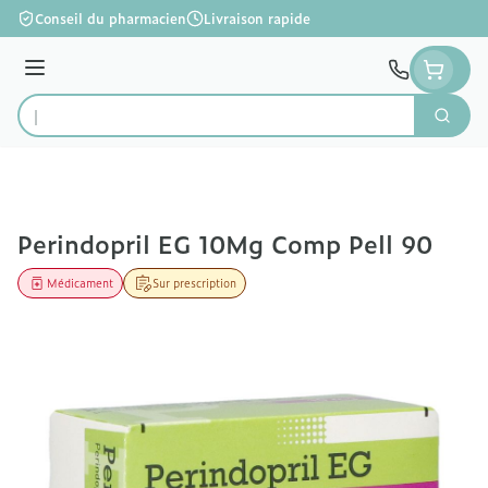
Aller au contenu
Conseil du pharmacien
Livraison rapide
Menu
Cherc
Rechercher
Perindopril EG 10Mg Comp Pell 90
Médicament
Sur prescription