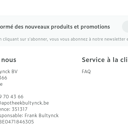
Ad
formé des nouveaux produits et promotions
n cliquant sur s'abonner, vous vous abonnez à notre newsletter 
 nous
Service à la cl
ynck BV
FAQ
 366
e
9 70 43 66
@
apotheekbultynck.be
ence:
351317
sponsable:
Frank Bultynck
BE0471846305