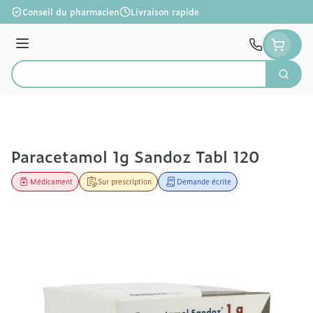
Aller au contenu
Conseil du pharmacien
Livraison rapide
Menu
Cherc
Rechercher
Paracetamol 1g Sandoz Tabl 120
Médicament
Sur prescription
Demande écrite