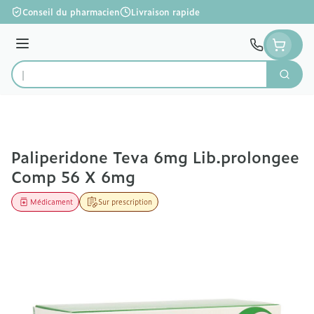
Aller au contenu
Conseil du pharmacien
Livraison rapide
Menu
Cherc
Rechercher
Paliperidone Teva 6mg Lib.prolongee
Comp 56 X 6mg
Médicament
Sur prescription