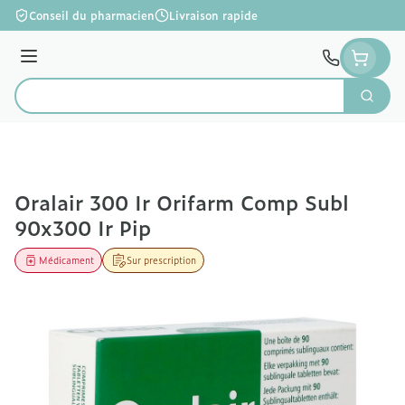
Aller au contenu
Conseil du pharmacien
Livraison rapide
Menu
Cherc
Rechercher
Oralair 300 Ir Orifarm Comp Subl
90x300 Ir Pip
Médicament
Sur prescription