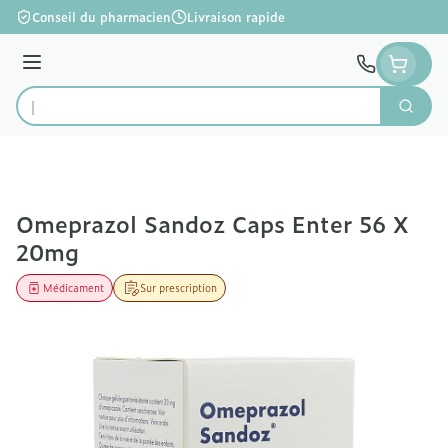
Aller au contenu
Conseil du pharmacien
Livraison rapide
Menu
Cherc
Rechercher
Omeprazol Sandoz Caps Enter 56 X
20mg
Médicament
Sur prescription