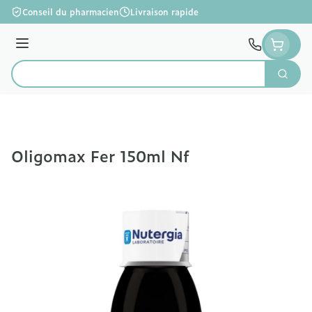
Aller au contenu
Conseil du pharmacien
Livraison rapide
Menu
Cherc
Rechercher
Oligomax Fer 150ml Nf