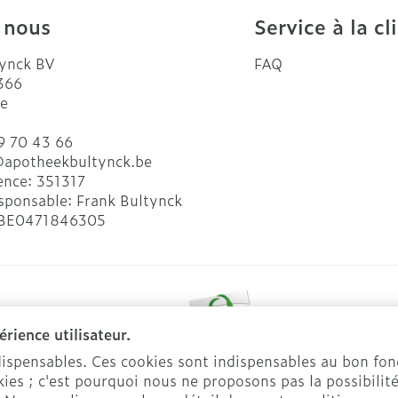
 nous
Service à la cl
ynck BV
FAQ
 366
e
9 70 43 66
@
apotheekbultynck.be
ence:
351317
sponsable:
Frank Bultynck
BE0471846305
rience utilisateur.
ndispensables. Ces cookies sont indispensables au bon f
ies ; c'est pourquoi nous ne proposons pas la possibilité
ente
Déclaration de confidentialité
Cookies
Plate-forme OD