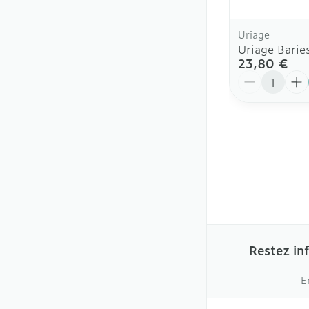
Uriage
Uriage Bari
23,80 €
Quantité
Restez in
E