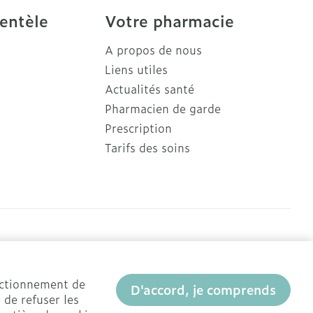
ientèle
Votre pharmacie
A propos de nous
Liens utiles
Actualités santé
Pharmacien de garde
Prescription
Tarifs des soins
onctionnement de
D'accord, je comprends
 de refuser les
R