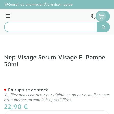
Aller au contenu
Conseil du pharmacien
Livraison rapide
Menu
Cherc
Rechercher
Nep Visage Serum Visage Fl Pompe
30ml
Nep Visage Serum Visage
En rupture de stock
Veuillez nous contacter par téléphone ou par e-mail et nous
examinerons ensemble les possibilités.
22,90 €