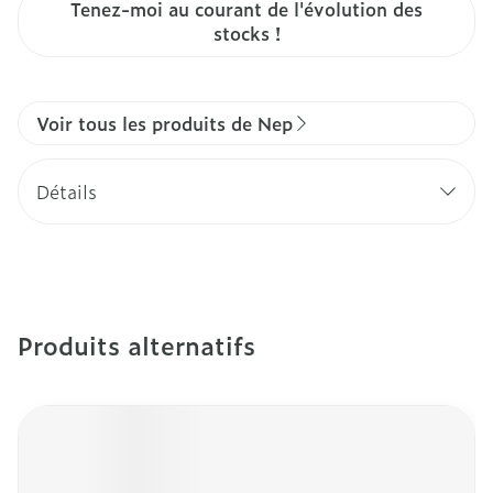
Tenez-moi au courant de l'évolution des
stocks !
Voir tous les produits de Nep
Détails
Produits alternatifs
Il est possible de naviguer entre les éléments du carro
Appuyer sur pour sauter le carrousel
Appuyez sur cette touche pour accéder à la navigation