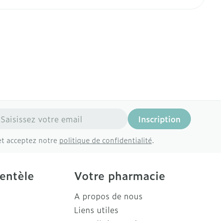
 plus
 plus
 et ustensiles de
Coude
Médications diverses
Autobronzants
age
Cheville et pieds
rs
Afficher plus
Cheveux
Rasage
s
à paupières
 plus
CBD
resse mail
Inscription
ent
et acceptez notre
politique de confidentialité
.
ientèle
Votre pharmacie
A propos de nous
Liens utiles