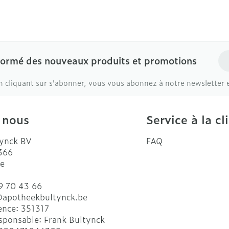
Ad
formé des nouveaux produits et promotions
n cliquant sur s'abonner, vous vous abonnez à notre newsletter 
 nous
Service à la cl
ynck BV
FAQ
 366
e
9 70 43 66
@
apotheekbultynck.be
ence:
351317
sponsable:
Frank Bultynck