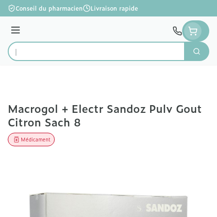
Aller au contenu
Conseil du pharmacien
Livraison rapide
Menu
Cherc
Rechercher
Macrogol + Electr Sandoz Pulv Gout
Citron Sach 8
Médicament