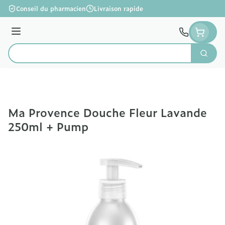
Aller au contenu
Conseil du pharmacien
Livraison rapide
Menu
Cherc
Rechercher
Ma Provence Douche Fleur Lavande
250ml + Pump