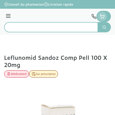
Aller au contenu
Conseil du pharmacien
Livraison rapide
Menu
Cherc
Rechercher
Leflunomid Sandoz Comp Pell 100 X
20mg
Médicament
Sur prescription