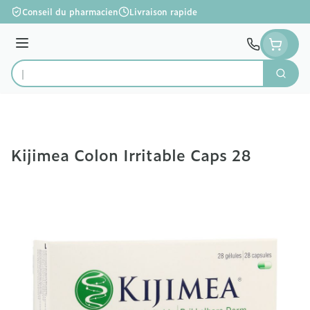
Aller au contenu
Conseil du pharmacien
Livraison rapide
Menu
Cherc
Rechercher
Kijimea Colon Irritable Caps 28