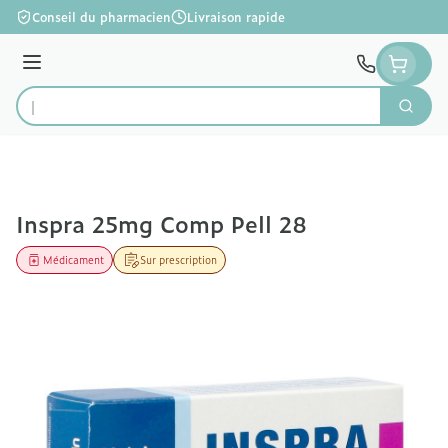
Aller au contenu
Conseil du pharmacien
Livraison rapide
Menu
Cherc
Rechercher
Inspra 25mg Comp Pell 28
Médicament
Sur prescription