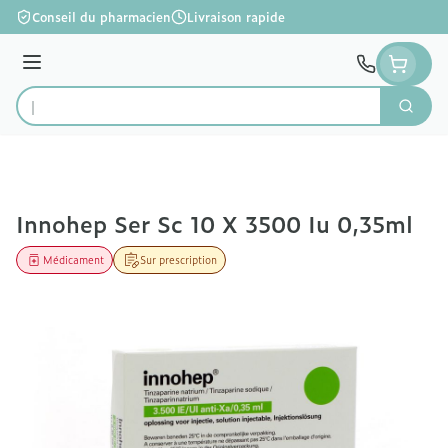
Aller au contenu
Conseil du pharmacien
Livraison rapide
Menu
Cherc
Rechercher
Innohep Ser Sc 10 X 3500 Iu 0,35ml
Médicament
Sur prescription