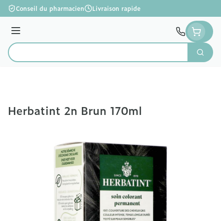
Aller au contenu
Conseil du pharmacien
Livraison rapide
Menu
Cherc
Rechercher
Herbatint 2n Brun 170ml