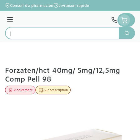
Aller au contenu
Conseil du pharmacien
Livraison rapide
Menu
Cherc
Rechercher
Forzaten/hct 40mg/ 5mg/12,5mg
Comp Pell 98
Médicament
Sur prescription