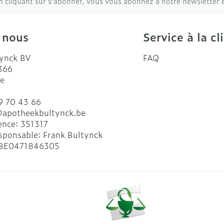
n cliquant sur s'abonner, vous vous abonnez à notre newsletter 
 nous
Service à la cl
ynck BV
FAQ
 366
e
9 70 43 66
@
apotheekbultynck.be
ence:
351317
sponsable:
Frank Bultynck
BE0471846305