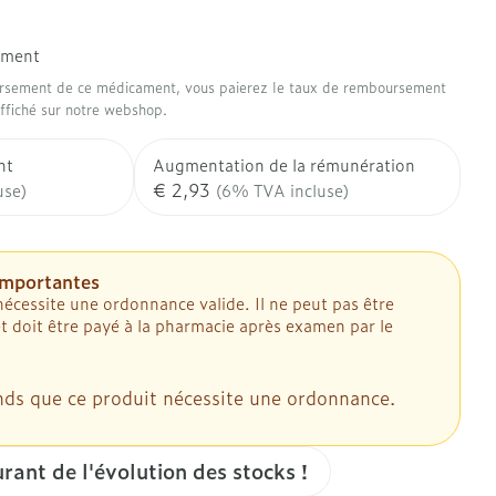
de fièvre - antiviraux
Anesthésie
 douche
Lait, gel, huile et crème de
Sondes
urigneux
nettoyage
ement
Accessoires pour sondes
tomie
Accessoires
on
ursement de ce médicament, vous paierez le taux de remboursement
Tonic - lotion
s anti-insectes
Baxters
Diagnostiques
affiché sur notre webshop.
stomie
Eau micellaire
Catheters
res
nt
Augmentation de la rémunération
Yeux
€ 2,93
use)
(6% TVA incluse)
Minceur
Afficher plus
Piluliers et accessoires
ents
Soins du visage
quement pour les
importantes
Homeopathie
s
Masques chirurgique
cessite une ordonnance valide. Il ne peut pas être
l paramédical
Taches de pigmentation
et doit être payé à la pharmacie après examen par le
u corps
ectieux
Peau sensible - peau irritée
tion et oxygène
Jambes lourdes
nts
rgiques et anti-
Bandages et orthopédie:
Peau mixte
 bains
ds que ce produit nécessite une ordonnance.
atoires
bandages orthopédiques
 visage
Tablettes
Peau terne
stionnnants
Ventre
Crème, gel et spray
Afficher plus
ant de l'évolution des stocks !
me
age
Bras