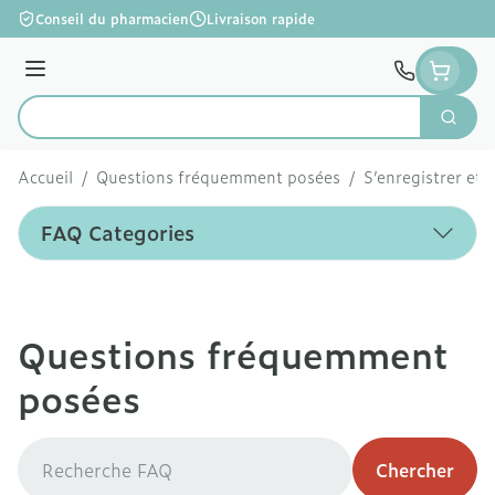
Aller au contenu
Conseil du pharmacien
Livraison rapide
Menu
Cherc
Rechercher
Accueil
/
Questions fréquemment posées
/
S’enregistrer et 
FAQ Categories
Questions fréquemment
posées
Chercher
Chercher