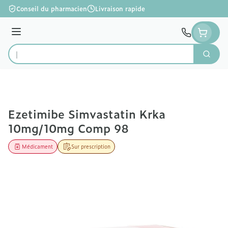
Aller au contenu
Conseil du pharmacien
Livraison rapide
Menu
Cherc
Rechercher
Ezetimibe Simvastatin Krka
10mg/10mg Comp 98
Médicament
Sur prescription