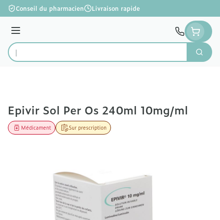
Aller au contenu
Conseil du pharmacien
Livraison rapide
Menu
Cherc
Rechercher
Epivir Sol Per Os 240ml 10mg/ml
Médicament
Sur prescription