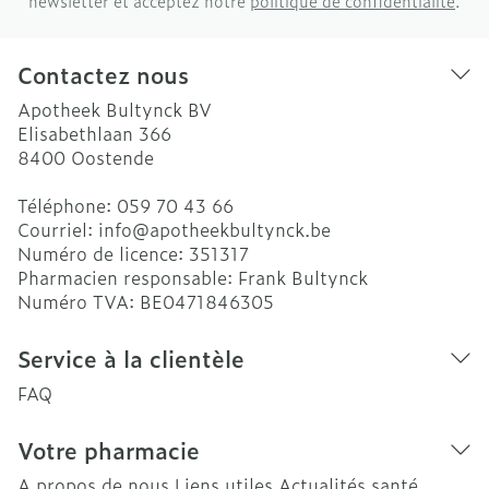
newsletter et acceptez notre
politique de confidentialité
.
Contactez nous
Apotheek Bultynck BV
Elisabethlaan 366
8400
Oostende
Téléphone:
059 70 43 66
Courriel:
info@
apotheekbultynck.be
Numéro de licence:
351317
Pharmacien responsable:
Frank Bultynck
Numéro TVA:
BE0471846305
Service à la clientèle
FAQ
Votre pharmacie
A propos de nous
Liens utiles
Actualités santé