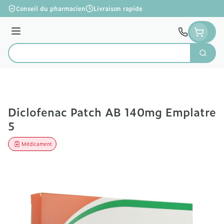
Aller au contenu
Conseil du pharmacien
Livraison rapide
Menu
Cherc
Rechercher
Diclofenac Patch AB 140mg Emplatre
5
Médicament