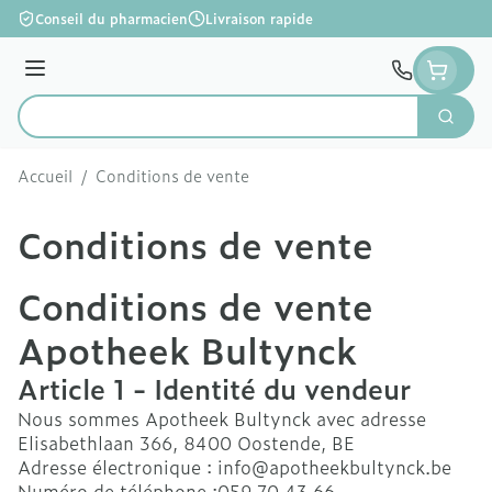
Aller au contenu
Conseil du pharmacien
Livraison rapide
Menu
Cherc
Rechercher
Accueil
/
Conditions de vente
Conditions de vente
Conditions de vente
Apotheek Bultynck
Article 1 - Identité du vendeur
Nous sommes Apotheek Bultynck avec adresse
Elisabethlaan 366, 8400 Oostende, BE
Adresse électronique : info@apotheekbultynck.be
Numéro de téléphone :059 70 43 66