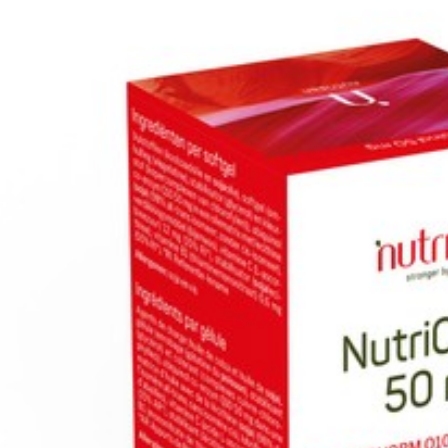
Profondeur
63
Restrictions
San
Alimentaires
Préservation
Tem