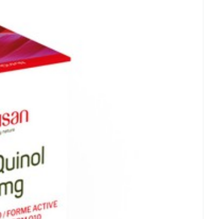
 mm
s gluten, Sans lactose
pérature ambiante (15°C - 25°C)