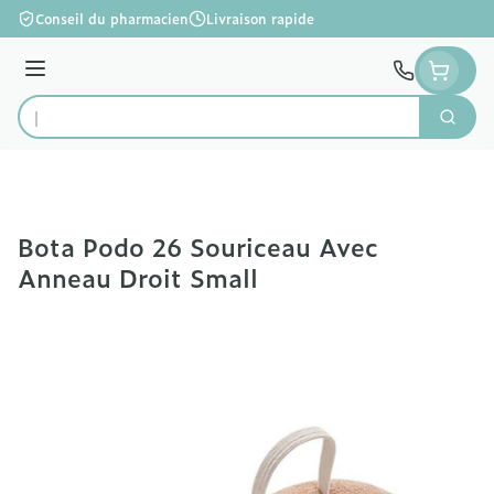
Aller au contenu
Conseil du pharmacien
Livraison rapide
Menu
Cherc
Rechercher
Bota Podo 26 Souriceau Avec
Anneau Droit Small