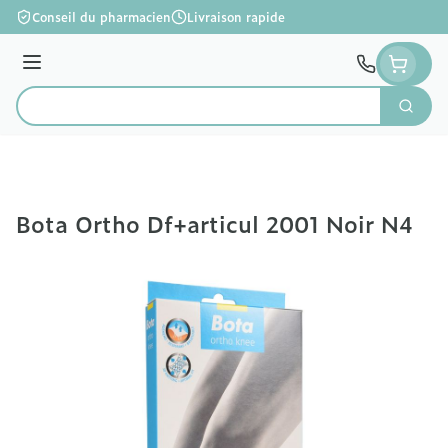
Aller au contenu
Conseil du pharmacien
Livraison rapide
Menu
Cherc
Rechercher
Bota Ortho Df+articul 2001 Noir N4