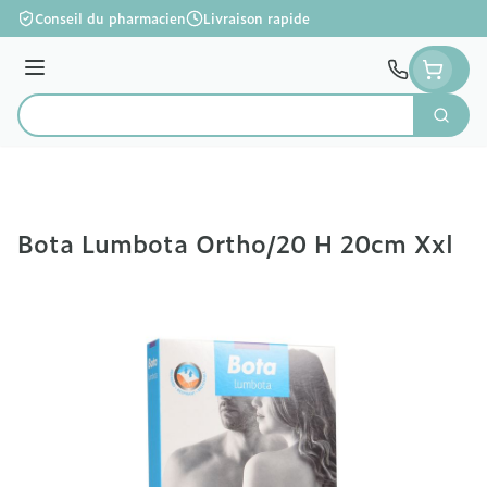
Aller au contenu
Conseil du pharmacien
Livraison rapide
Menu
Cherc
Rechercher
Bota Lumbota Ortho/20 H 20cm Xxl