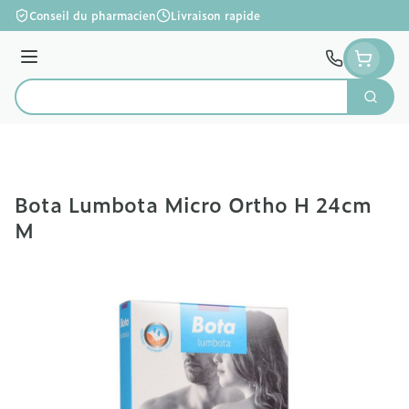
Aller au contenu
Conseil du pharmacien
Livraison rapide
Menu
Cherc
Rechercher
Bota Lumbota Micro Ortho H 24cm
M