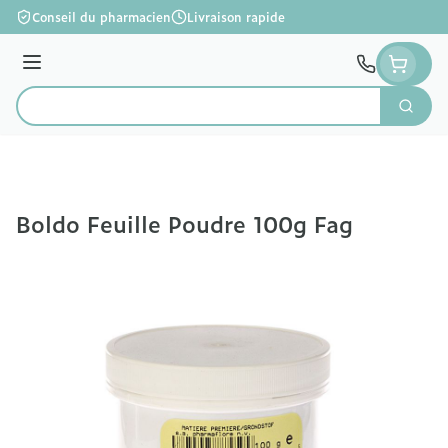
Aller au contenu
Conseil du pharmacien
Livraison rapide
Menu
Cherc
Rechercher
Boldo Feuille Poudre 100g Fag