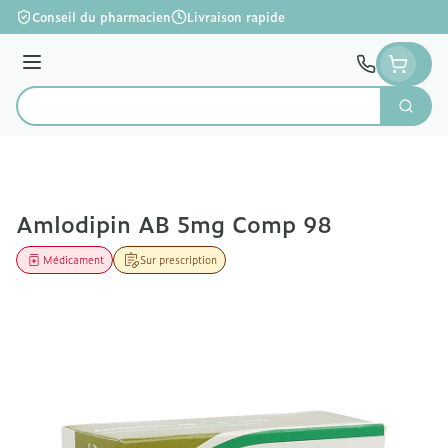
Aller au contenu
Conseil du pharmacien
Livraison rapide
Menu
Cherc
Rechercher
Amlodipin AB 5mg Comp 98
Médicament
Sur prescription