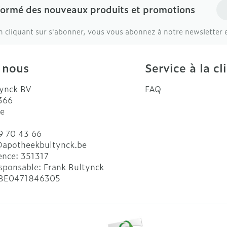
Ad
formé des nouveaux produits et promotions
n cliquant sur s'abonner, vous vous abonnez à notre newsletter 
 nous
Service à la cl
ynck BV
FAQ
 366
e
9 70 43 66
@
apotheekbultynck.be
ence:
351317
sponsable:
Frank Bultynck
BE0471846305