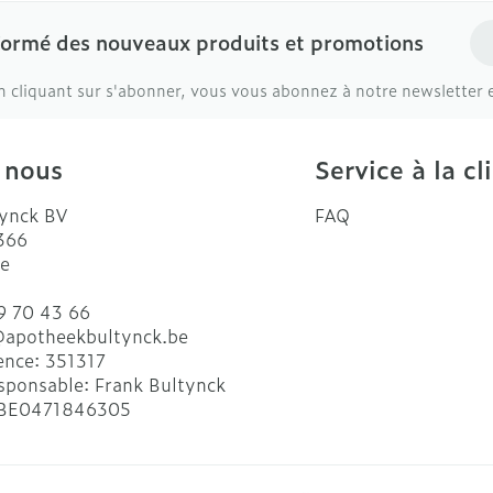
Ad
formé des nouveaux produits et promotions
n cliquant sur s'abonner, vous vous abonnez à notre newsletter 
 nous
Service à la cl
ynck BV
FAQ
 366
e
9 70 43 66
@
apotheekbultynck.be
ence:
351317
sponsable:
Frank Bultynck
BE0471846305