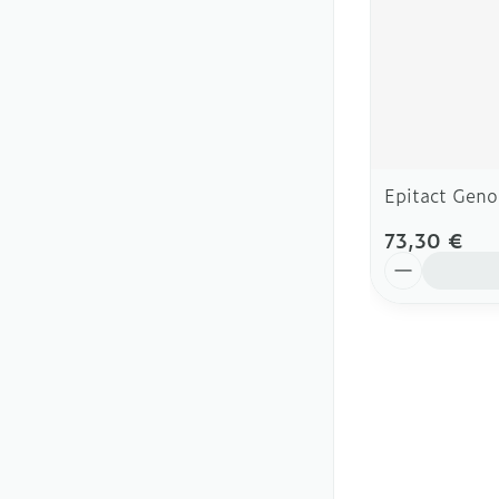
Epitact Genou
73,30 €
Quantité