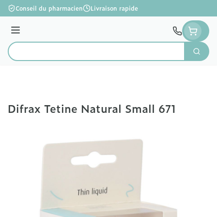
Aller au contenu
Conseil du pharmacien
Livraison rapide
Menu
Cherc
Rechercher
Difrax Tetine Natural Small 671