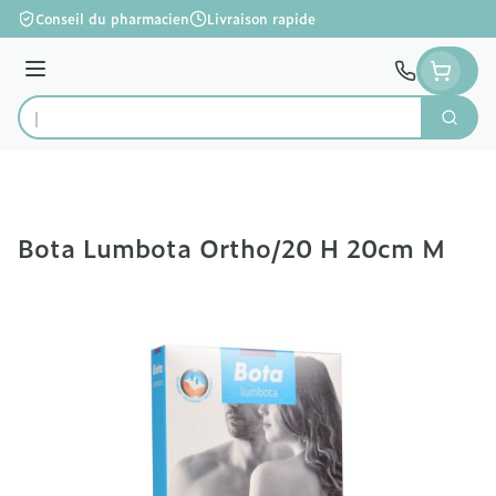
Aller au contenu
Conseil du pharmacien
Livraison rapide
Menu
Cherc
Rechercher
Bota Lumbota Ortho/20 H 20cm M