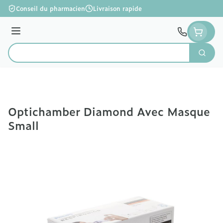
Aller au contenu
Conseil du pharmacien
Livraison rapide
Menu
Cherc
Rechercher
Optichamber Diamond Avec Masque
Small