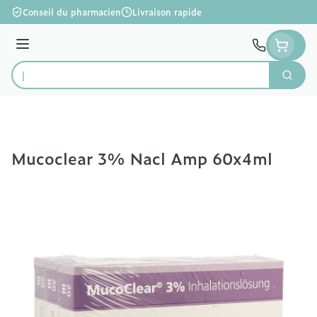
Aller au contenu
Conseil du pharmacien
Livraison rapide
Menu
Cherc
Rechercher
Mucoclear 3% Nacl Amp 60x4ml